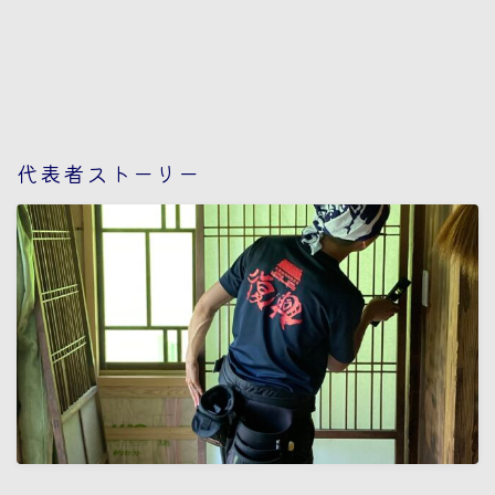
わざワザ古民家
MENU
メルマガ
代表者の物語
代表者ストーリー
古民家のご相談
メルマガ
問合せ