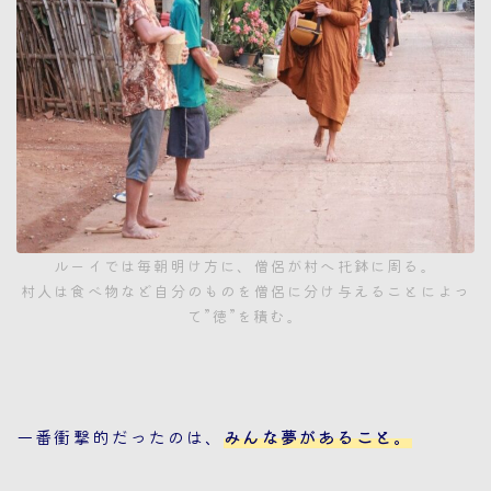
ルーイでは毎朝明け方に、僧侶が村へ托鉢に周る。
村人は食べ物など自分のものを僧侶に分け与えることによっ
て”徳”を積む。
一番衝撃的だったのは、
みんな夢があること。